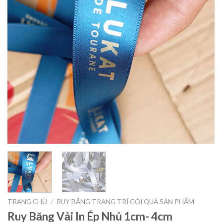
TRANG CHỦ
/
RUY BĂNG TRANG TRÍ GÓI QUÀ SẢN PHẨM
Ruy Băng Vải In Ép Nhủ 1cm- 4cm