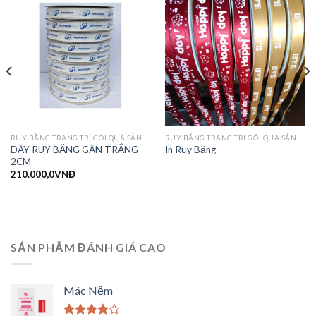
RUY BĂNG TRANG TRÍ GÓI QUÀ SẢN PHẨM
RUY BĂNG TRANG TRÍ GÓI QUÀ SẢN PHẨM
DÂY RUY BĂNG GÂN TRẮNG
In Ruy Băng
2CM
210.000,0
VNĐ
SẢN PHẨM ĐÁNH GIÁ CAO
Mác Nệm