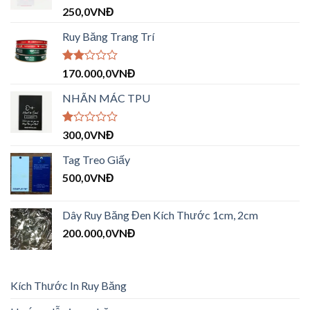
Được
250,0
VNĐ
xếp hạng
4.00
5
Ruy Băng Trang Trí
sao
Được
170.000,0
VNĐ
xếp
hạng
NHÃN MÁC TPU
2.09
5
sao
Được
300,0
VNĐ
xếp
hạng
Tag Treo Giấy
1.00
500,0
VNĐ
5
sao
Dây Ruy Băng Đen Kích Thước 1cm, 2cm
200.000,0
VNĐ
Kích Thước In Ruy Băng