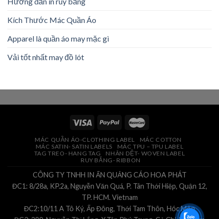
Hướng dẫn in ruy băng
Kích Thước Mác Quần Áo
Apparel là quần áo may mặc gì
Vải tốt nhất may đồ lót
MÁC QUẦN ÁO-CLOTHING LABEL
MÁC COTTON
MÁC SATIN- SATIN LABELS
MÁC TPU – TPU LABEL
TAG TREO- HANG TAG
NHÃN DỆT- WOVEN LABEL
RUY BĂNG- RIBBON
CÔNG TY TNHH IN ẤN QUẢNG CÁO HOA PHÁT
ĐC1: 8/28a, KP.2a, Nguyễn Văn Quá, P. Tân Thới Hiệp, Quận 12,
TP. HCM. Vietnam
ĐC2:10/11 A Tô Ký, Ấp Đông, Thới Tam Thôn, Hóc Môn