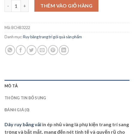
Ruy Băng Vải In Ép Nhủ 1cm- 4cm số lượng
THÊM VÀO GIỎ HÀNG
Mã:
BCHB3222
Danh mục:
Ruy băng trang trí gói quà sản phẩm
MÔ TẢ
THÔNG TIN BỔ SUNG
ĐÁNH GIÁ (0)
Dây ruy băng vải
in ép nhủ vàng là phụ kiện trang trí sang
trọng và bắt mắt, mang đến nét tinh tế và quyến rũ cho