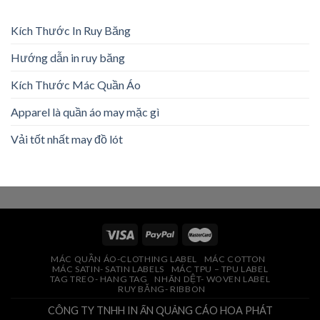
Kích Thước In Ruy Băng
Hướng dẫn in ruy băng
Kích Thước Mác Quần Áo
Apparel là quần áo may mặc gì
Vải tốt nhất may đồ lót
MÁC QUẦN ÁO-CLOTHING LABEL
MÁC COTTON
MÁC SATIN- SATIN LABELS
MÁC TPU – TPU LABEL
TAG TREO- HANG TAG
NHÃN DỆT- WOVEN LABEL
RUY BĂNG- RIBBON
CÔNG TY TNHH IN ẤN QUẢNG CÁO HOA PHÁT