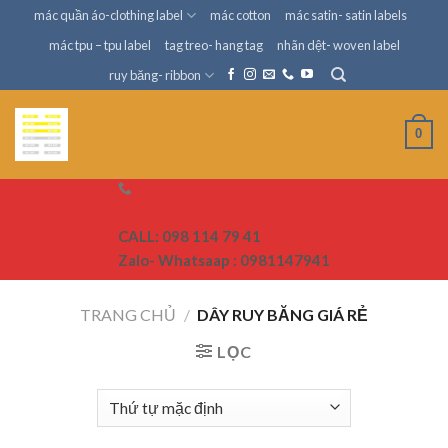
Skip
mác quần áo-clothing label
mác cotton
mác satin- satin labels
to
mác tpu – tpu label
tag treo- hang tag
nhãn dệt- woven label
content
ruy băng- ribbon
0
CALL: 098 114 79 41
Zalo- Whatsaap : 0981147941
TRANG CHỦ
/
DÂY RUY BĂNG GIÁ RẺ
LỌC