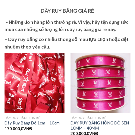
DÂY RUY BĂNG GIÁ RẺ
– Những đơn hàng lớn thường rẻ. Vì vậy, hãy tận dụng sức
mua của những số lượng lớn dây ruy băng giá rẻ này.
– Dây ruy băng có nhiều thông số màu lựa chọn hoặc dệt
nhuộm theo yêu cầu.
DÂY RUY BĂNG GIÁ RẺ
DÂY RUY BĂNG GIÁ RẺ
DÂY RUY BĂNG HỒNG ĐỎ SEN
Dây Ruy Băng Đỏ 1cm – 10cm
10MM – 40MM
170.000,0
VNĐ
200.000,0
VNĐ