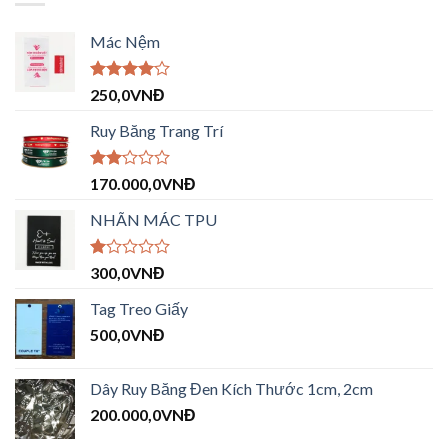
Mác Nệm
Được
250,0
VNĐ
xếp hạng
4.00
5
Ruy Băng Trang Trí
sao
Được
170.000,0
VNĐ
xếp
hạng
NHÃN MÁC TPU
2.09
5
sao
Được
300,0
VNĐ
xếp
hạng
Tag Treo Giấy
1.00
500,0
VNĐ
5
sao
Dây Ruy Băng Đen Kích Thước 1cm, 2cm
200.000,0
VNĐ