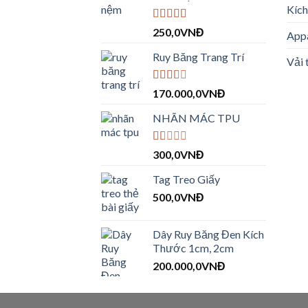
Kíc
Được xếp
250,0
VNĐ
Appa
hạng
4.00
5 sao
Ruy Băng Trang Trí
Vải 
Được
170.000,0
VNĐ
xếp
hạng
NHÃN MÁC TPU
2.09
5 sao
Được
300,0
VNĐ
xếp
hạng
Tag Treo Giấy
1.00
5
500,0
VNĐ
sao
Dây Ruy Băng Đen Kích
Thước 1cm, 2cm
200.000,0
VNĐ