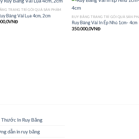
ĂNG TRANG TRÍ GÓI QUÀ SẢN PHẨM
uy Băng Vải Lụa 4cm, 2cm
RUY BĂNG TRANG TRÍ GÓI QUÀ SẢN P
00,0
VNĐ
Ruy Băng Vải In Ép Nhủ 1cm- 4cm
350.000,0
VNĐ
 Thước In Ruy Băng
g dẫn in ruy băng