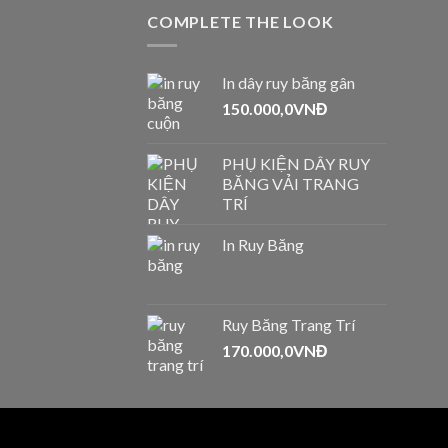
COMPLETE THE LOOK
In dây ruy băng gân
150.000,0
VNĐ
PHỤ KIỆN DÂY RUY
BĂNG VẢI TRANG
TRÍ
In Ruy Băng
Ruy Băng Trang Trí
170.000,0
VNĐ