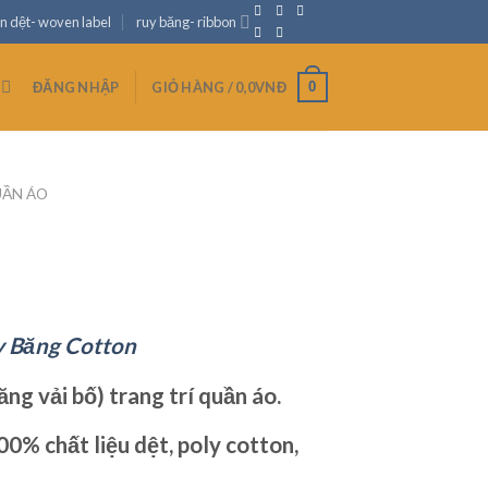
n dệt- woven label
ruy băng- ribbon
0
ĐĂNG NHẬP
GIỎ HÀNG /
0,0
VNĐ
UẦN ÁO
n
 Băng Cotton
ăng vải bố) trang trí quần áo.
0% chất liệu dệt, poly cotton,