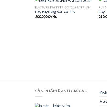
RUY BĂNG TRANG TRÍ GÓI QUÀ SẢN PHẨM
RUY B
Dây Ruy Băng Vải Lụa 3CM
Dây R
200.000,0
VNĐ
290.0
SẢN PHẨM ĐÁNH GIÁ CAO
Kích
Hướn
Mác Nệm