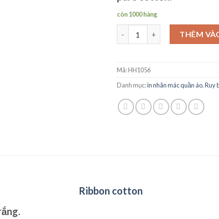
còn 1000 hàng
Ruy Băng Cotton số lượng
THÊM VÀ
Mã:
HH1056
Danh mục:
in nhãn mác quần áo
,
Ruy b
Ribbon cotton
rắng.