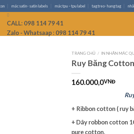
ton
mác satin- satin labels
mác tpu – tpu label
tag treo- hang tag
nhã
CALL: 098 114 79 41
Zalo - Whatsaap : 098 114 79 41
TRANG CHỦ
/
IN NHÃN MÁC Q
Ruy Băng Cotto
160.000,0
VNĐ
Ruy
+ Ribbon cotton ( ruy b
+ Dây robbon cotton 10
pure cotton.