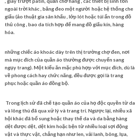
, giày trượt patin, quần chở hàng , các thiết bị sinh tồn
ngoài trời khác , băng đeo một người hoặc hệ thống che
giấu (ảo thuật gia sân khấu , lớp lót hoặc túi ẩn trong đồ
thủ công , bao da tích hợp để mang đồ giấu kín, hàng
hóa.
những chiếc áo khoác dày trên thị trường chợ đen, nơi
mà mục đích của quần áo thường được chuyển sang
ngụy trang). Một kiểu ăn mặc phù hợp với mục đích, dù là
về phong cách hay chức năng, đều được gọi là trang
phục hoặc quần áo đồng bộ.
Trong lịch sử đã chế tạo quần áo của họ độc quyền từ da
và lông thú đã qua xử lý và trang trí. Ngược lại, nhiều xã
hội khác đã bổ sung hoặc thay thế da và da bằng hàng
dệt được dệt, dệt kim hoặc bện từ nhiều loại sợi động
vật và thực vật, chẳng hạn như len, vải lanh, bông, lụa,