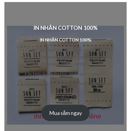
IN NHÃN COTTON 100%
IN NHÃN COTTON 100%
+ Cung cấp
phụ kiện may mặc
nhãn canvas
nhãn
size tag quần áo
,
nhãn care
,
nhãn satin
,
nhãn dệt
,
nhãn ép nhiệt
.
+ In
tem áo
nhãn tpu
,
nhãn pvc
( plastic).
+ L
àm tag vải quần áo
kích thước tùy chỉnh.
200,0
VNĐ
Mua sắm ngay