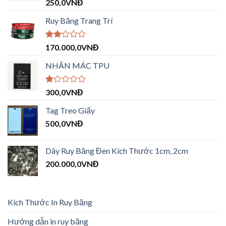
Được
250,0
VNĐ
xếp hạng
4.00
5
Ruy Băng Trang Trí
sao
Được
170.000,0
VNĐ
xếp
hạng
NHÃN MÁC TPU
2.09
5
sao
Được
300,0
VNĐ
xếp
hạng
Tag Treo Giấy
1.00
500,0
VNĐ
5
sao
Dây Ruy Băng Đen Kích Thước 1cm, 2cm
200.000,0
VNĐ
Kích Thước In Ruy Băng
Hướng dẫn in ruy băng