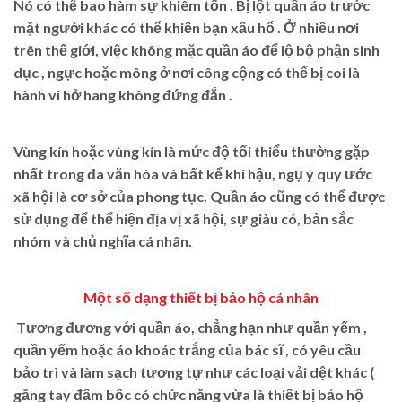
Nó có thể bao hàm sự khiêm tốn . Bị lột quần áo trước
mặt người khác có thể khiến bạn xấu hổ . Ở nhiều nơi
trên thế giới, việc không mặc quần áo để lộ bộ phận sinh
dục , ngực hoặc mông ở nơi công cộng có thể bị coi là
hành vi hở hang không đứng đắn .
Vùng kín hoặc vùng kín là mức độ tối thiểu thường gặp
nhất trong đa văn hóa và bất kể khí hậu, ngụ ý quy ước
xã hội là cơ sở của phong tục. Quần áo cũng có thể được
sử dụng để thể hiện địa vị xã hội, sự giàu có, bản sắc
nhóm và chủ nghĩa cá nhân.
Một số dạng thiết bị bảo hộ cá nhân
Tương đương với quần áo, chẳng hạn như quần yếm ,
quần yếm hoặc áo khoác trắng của bác sĩ , có yêu cầu
bảo trì và làm sạch tương tự như các loại vải dệt khác (
găng tay đấm bốc có chức năng vừa là thiết bị bảo hộ