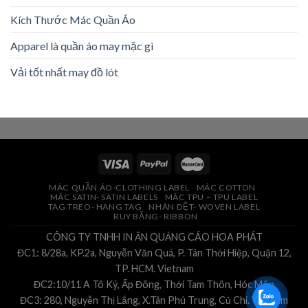
Kích Thước Mác Quần Áo
Apparel là quần áo may mặc gì
Vải tốt nhất may đồ lót
MÁC QUẦN ÁO-CLOTHING LABEL
MÁC COTTON
MÁC SATIN- SATIN LABELS
MÁC TPU – TPU LABEL
TAG TREO- HANG TAG
NHÃN DỆT- WOVEN LABEL
RUY BĂNG- RIBBON
CÔNG TY TNHH IN ẤN QUẢNG CÁO HOA PHÁT
ĐC1: 8/28a, KP.2a, Nguyễn Văn Quá, P. Tân Thới Hiệp, Quận 12,
TP. HCM. Vietnam
ĐC2:10/11 A Tô Ký, Ấp Đông, Thới Tam Thôn, Hóc Môn
ĐC3: 280, Nguyễn Thị Lắng, X.Tân Phú Trung, Củ Chi. Vietnam