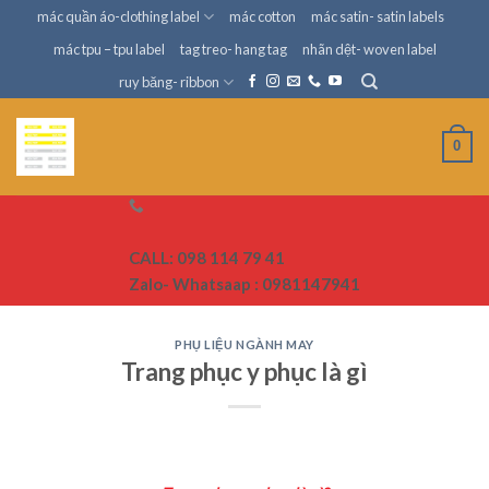
Skip
mác quần áo-clothing label
mác cotton
mác satin- satin labels
to
mác tpu – tpu label
tag treo- hang tag
nhãn dệt- woven label
content
ruy băng- ribbon
0
CALL: 098 114 79 41
Zalo- Whatsaap : 0981147941
PHỤ LIỆU NGÀNH MAY
Trang phục y phục là gì