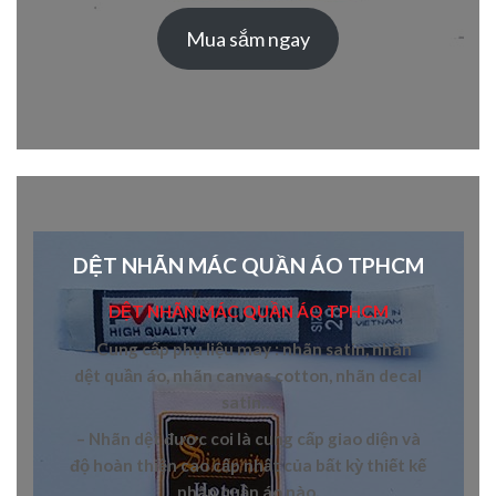
Mua sắm ngay
DỆT NHÃN MÁC QUẦN ÁO TPHCM
DỆT NHÃN MÁC QUẦN ÁO TPHCM
– Cung cấp
phụ liệu may
:
nhãn satin, nhãn
dệt quần áo, nhãn canvas cotton, nhãn decal
satin
…
– N
hãn dệt
được coi là cung cấp giao diện và
độ hoàn thiện cao cấp nhất của bất kỳ thiết kế
nhãn quần áo
nào.