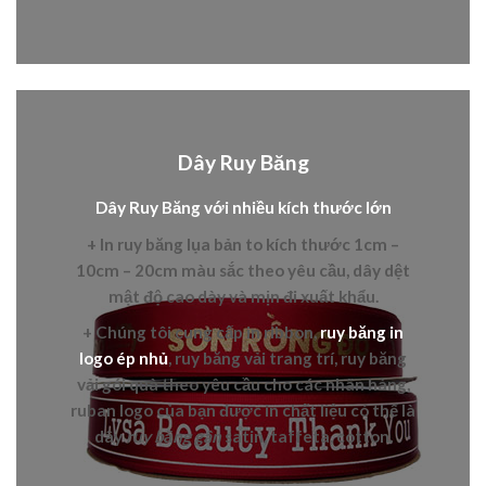
Dây Ruy Băng
Dây Ruy Băng với nhiều kích thước lớn
+ In
ruy băng lụa bản to
kích thước 1cm –
10cm – 20cm màu sắc theo yêu cầu, dây dệt
mật độ cao dày và mịn đi xuất khẩu.
+ Chúng tôi cung cấp in
ribbon,
ruy băng in
logo ép nhủ
,
ruy băng vải trang trí, ruy băng
vải gói quà theo yêu cầu cho các nhãn hàng,
ruban logo của bạn được in chất liệu có thể là
dây
ruy băng gân
satin, taffeta, cotton.