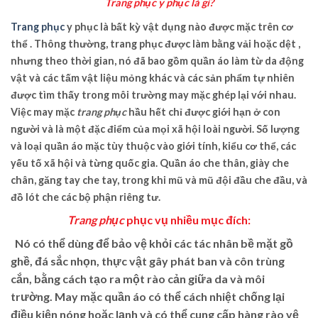
Trang phục y phục là gì?
Trang phục
y phục là bất kỳ vật dụng nào được mặc trên cơ
thể . Thông thường, trang phục được làm bằng vải hoặc dệt ,
nhưng theo thời gian, nó đã bao gồm quần áo làm từ da động
vật và các tấm vật liệu mỏng khác và các sản phẩm tự nhiên
được tìm thấy trong môi trường may mặc ghép lại với nhau.
Việc may mặc
trang phục
hầu hết chỉ được giới hạn ở con
người và là một đặc điểm của mọi xã hội loài người. Số lượng
và loại quần áo mặc tùy thuộc vào giới tính, kiểu cơ thể, các
yếu tố xã hội và từng quốc gia. Quần áo che thân, giày che
chân, găng tay che tay, trong khi mũ và mũ đội đầu che đầu, và
đồ lót che các bộ phận riêng tư.
Trang phục
phục vụ nhiều mục đích:
Nó có thể dùng để bảo vệ khỏi các tác nhân bề mặt gồ
ghề, đá sắc nhọn, thực vật gây phát ban và côn trùng
cắn, bằng cách tạo ra một rào cản giữa da và môi
trường. May mặc quần áo có thể cách nhiệt chống lại
điều kiện nóng hoặc lạnh và có thể cung cấp hàng rào vệ