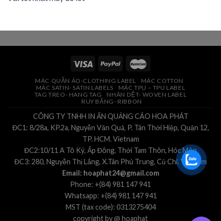
MÁC QUẦN ÁO-CLOTHING LABEL
MÁC COTTON
MÁC SATIN- SATIN LABELS
MÁC TPU – TPU LABEL
TAG TREO- HANG TAG
NHÃN DỆT- WOVEN LABEL
RUY BĂNG- RIBBON
CÔNG TY TNHH IN ẤN QUẢNG CÁO HOA PHÁT
ĐC1: 8/28a, KP.2a, Nguyễn Văn Quá, P. Tân Thới Hiệp, Quận 12,
TP. HCM. Vietnam
ĐC2:10/11 A Tô Ký, Ấp Đông, Thới Tam Thôn, Hóc Môn
ĐC3: 280, Nguyễn Thị Lắng, X.Tân Phú Trung, Củ Chi. Vietnam
Email: hoaphat24@gmail.com
Phone: +(84) 981 147 941
Whatsapp: +(84) 981 147 941
MST (tax code): 0313275404
copyright by @ hoaphat