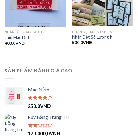
NHÃN DỆT MAIN LABELS
NHÃN DỆT MAIN LABELS
Nhãn Dệt Số Lượng Ít
Làm Mác Dệt
500,0
VNĐ
400,0
VNĐ
SẢN PHẨM ĐÁNH GIÁ CAO
Mác Nệm
Được
250,0
VNĐ
xếp hạng
4.00
5
Ruy Băng Trang Trí
sao
Được
170.000,0
VNĐ
xếp