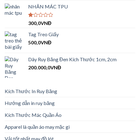
hạng
NHÃN MÁC TPU
2.09
5
sao
Được
300,0
VNĐ
xếp
hạng
Tag Treo Giấy
1.00
500,0
VNĐ
5
sao
Dây Ruy Băng Đen Kích Thước 1cm, 2cm
200.000,0
VNĐ
Kích Thước In Ruy Băng
Hướng dẫn in ruy băng
Kích Thước Mác Quần Áo
Apparel là quần áo may mặc gì
Vải tốt nhất may đồ lót