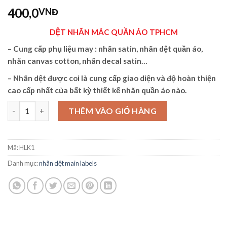
400,0
VNĐ
DỆT NHÃN MÁC QUẦN ÁO TPHCM
– Cung cấp
phụ liệu may
:
nhãn satin, nhãn dệt quần áo,
nhãn canvas cotton, nhãn decal satin
…
– N
hãn dệt
được coi là cung cấp giao diện và độ hoàn thiện
cao cấp nhất của bất kỳ thiết kế
nhãn quần áo
nào.
DỆT NHÃN MÁC QUẦN ÁO TPHCM số lượng
THÊM VÀO GIỎ HÀNG
Mã:
HLK1
Danh mục:
nhãn dệt main labels