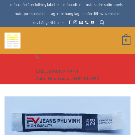
Skip
mác quần áo-clothing label
mác cotton
mác satin- satin labels
to
mác tpu – tpu label
tag treo- hang tag
nhãn dệt- woven label
content
ruy băng- ribbon
0
CALL: 098 114 79 41
Zalo- Whatsaap : 0981147941