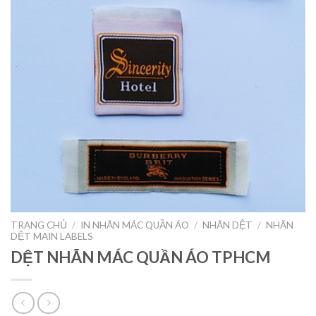
TRANG CHỦ
/
IN NHÃN MÁC QUẦN ÁO
/
NHÃN DỆT
/
NHÃN
DỆT MAIN LABELS
DỆT NHÃN MÁC QUẦN ÁO TPHCM