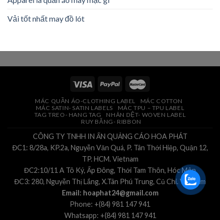
Vải tốt nhất may đồ lót
MÁC QUẦN ÁO-CLOTHING LABEL
MÁC COTTON
MÁC SATIN- SATIN LABELS
MÁC TPU – TPU LABEL
TAG TREO- HANG TAG
NHÃN DỆT- WOVEN LABEL
RUY BĂNG- RIBBON
CÔNG TY TNHH IN ẤN QUẢNG CÁO HOA PHÁT
ĐC1: 8/28a, KP.2a, Nguyễn Văn Quá, P. Tân Thới Hiệp, Quận 12,
TP. HCM. Vietnam
ĐC2:10/11 A Tô Ký, Ấp Đông, Thới Tam Thôn, Hóc Môn
ĐC3: 280, Nguyễn Thị Lắng, X.Tân Phú Trung, Củ Chi. Vietnam
Email: hoaphat24@gmail.com
Phone: +(84) 981 147 941
Whatsapp: +(84) 981 147 941