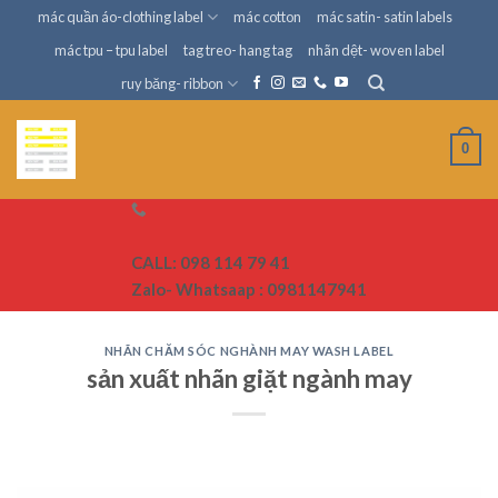
Skip
mác quần áo-clothing label
mác cotton
mác satin- satin labels
to
mác tpu – tpu label
tag treo- hang tag
nhãn dệt- woven label
content
ruy băng- ribbon
0
CALL: 098 114 79 41
Zalo- Whatsaap : 0981147941
NHÃN CHĂM SÓC NGHÀNH MAY WASH LABEL
sản xuất nhãn giặt ngành may