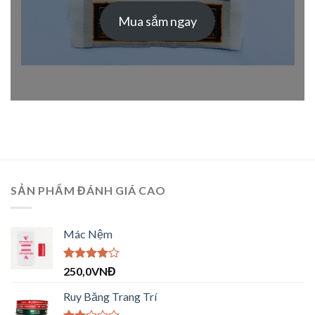
Mua sắm ngay
SẢN PHẨM ĐÁNH GIÁ CAO
Mác Nệm
Được
250,0
VNĐ
xếp hạng
4.00
5
Ruy Băng Trang Trí
sao