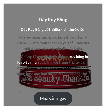
Dây Ruy Băng
Dây Ruy Băng với nhiều kích thước lớn
+ In
ruy băng lụa bản to
kích thước 1cm –
10cm – 20cm màu sắc theo yêu cầu, dây dệt
mật độ cao dày và mịn đi xuất khẩu.
+ Chúng tôi cung cấp in
ribbon,
ruy băng in
logo ép nhủ
,
ruy băng vải trang trí, ruy băng
vải gói quà theo yêu cầu cho các nhãn hàng,
ruban logo của bạn được in chất liệu có thể là
dây
ruy băng gân
satin, taffeta, cotton.
Mua sắm ngay