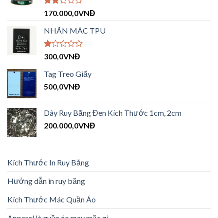
Được
170.000,0
VNĐ
xếp
hạng
NHÃN MÁC TPU
2.09
5
sao
Được
300,0
VNĐ
xếp
hạng
Tag Treo Giấy
1.00
500,0
VNĐ
5
sao
Dây Ruy Băng Đen Kích Thước 1cm, 2cm
200.000,0
VNĐ
Kích Thước In Ruy Băng
Hướng dẫn in ruy băng
Kích Thước Mác Quần Áo
Apparel là quần áo may mặc gì