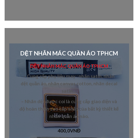
DỆT NHÃN MÁC QUẦN ÁO TPHCM
DỆT NHÃN MÁC QUẦN ÁO TPHCM
– Cung cấp
phụ liệu may
:
nhãn satin, nhãn
dệt quần áo, nhãn canvas cotton, nhãn decal
satin
…
– N
hãn dệt
được coi là cung cấp giao diện và
độ hoàn thiện cao cấp nhất của bất kỳ thiết kế
nhãn quần áo
nào.
400,0
VNĐ