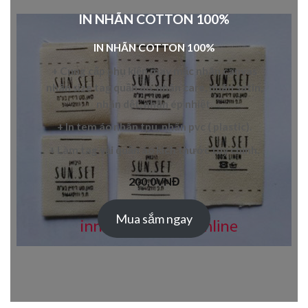
IN NHÃN COTTON 100%
IN NHÃN COTTON 100%
+ Cung cấp
phụ kiện may mặc
nhãn canvas
nhãn
size tag quần áo
,
nhãn care
,
nhãn satin
,
nhãn dệt
,
nhãn ép nhiệt
.
+ In
tem áo
nhãn tpu
,
nhãn pvc
( plastic).
+ L
àm tag vải quần áo
kích thước tùy chỉnh.
200,0
VNĐ
Mua sắm ngay