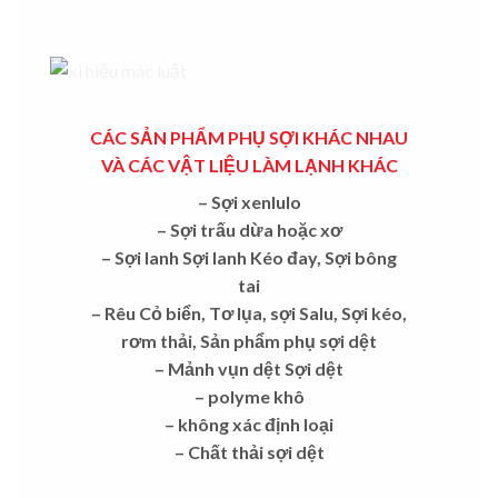
CÁC SẢN PHẨM PHỤ SỢI KHÁC NHAU
VÀ CÁC VẬT LIỆU LÀM LẠNH KHÁC
– Sợi xenlulo
– Sợi trấu dừa hoặc xơ
– Sợi lanh Sợi lanh Kéo đay, Sợi bông
tai
– Rêu Cỏ biển, Tơ lụa, sợi Salu, Sợi kéo,
rơm thải, Sản phẩm phụ sợi dệt
– Mảnh vụn dệt Sợi dệt
– polyme khô
– không xác định loại
– Chất thải sợi dệt