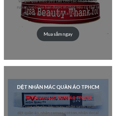
vải gói quà theo yêu cầu cho các nhãn hàng,
ruban logo của bạn được in chất liệu có thể là
dây
ruy băng gân
satin, taffeta, cotton.
Mua sắm ngay
DỆT NHÃN MÁC QUẦN ÁO TPHCM
DỆT NHÃN MÁC QUẦN ÁO TPHCM
– Cung cấp
phụ liệu may
:
nhãn satin, nhãn
dệt quần áo, nhãn canvas cotton, nhãn decal