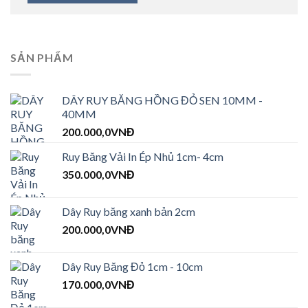
SẢN PHẨM
DÂY RUY BĂNG HỒNG ĐỎ SEN 10MM -
40MM
200.000,0
VNĐ
Ruy Băng Vải In Ép Nhủ 1cm- 4cm
350.000,0
VNĐ
Dây Ruy băng xanh bản 2cm
200.000,0
VNĐ
Dây Ruy Băng Đỏ 1cm - 10cm
170.000,0
VNĐ