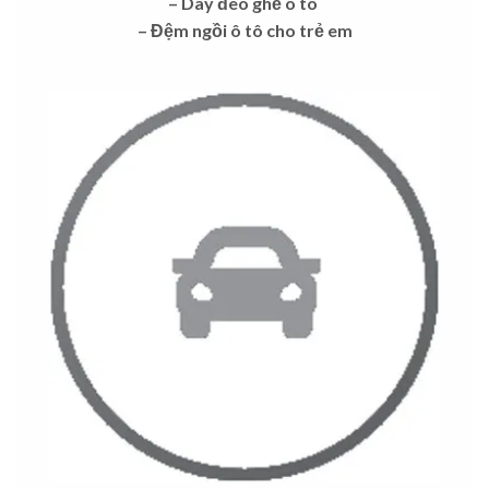
– Dây đeo ghế ô tô
– Đệm ngồi ô tô cho trẻ em