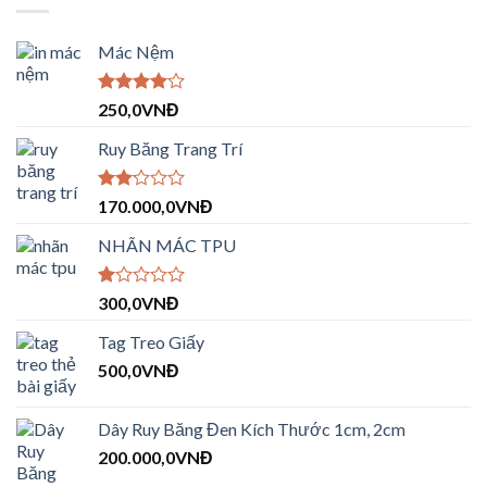
Mác Nệm
Được
250,0
VNĐ
xếp hạng
4.00
5
Ruy Băng Trang Trí
sao
Được
170.000,0
VNĐ
xếp
hạng
NHÃN MÁC TPU
2.09
5
sao
Được
300,0
VNĐ
xếp
hạng
Tag Treo Giấy
1.00
500,0
VNĐ
5
sao
Dây Ruy Băng Đen Kích Thước 1cm, 2cm
200.000,0
VNĐ