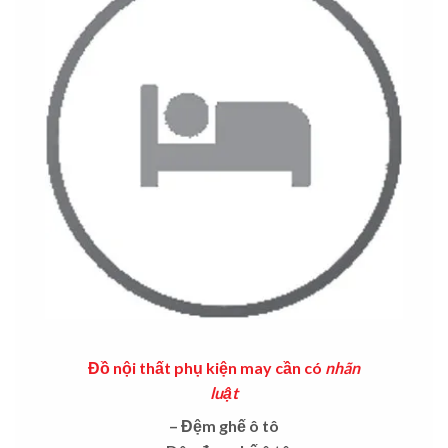
Đồ nội thất phụ kiện may cần có
nhãn
luật
– Đệm ghế ô tô