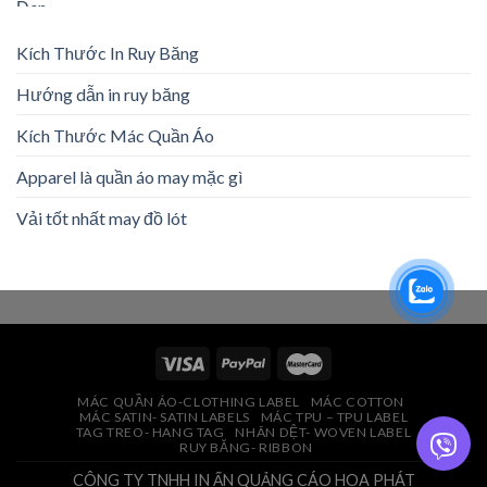
Kích Thước In Ruy Băng
Hướng dẫn in ruy băng
Kích Thước Mác Quần Áo
Apparel là quần áo may mặc gì
Vải tốt nhất may đồ lót
MÁC QUẦN ÁO-CLOTHING LABEL
MÁC COTTON
MÁC SATIN- SATIN LABELS
MÁC TPU – TPU LABEL
TAG TREO- HANG TAG
NHÃN DỆT- WOVEN LABEL
RUY BĂNG- RIBBON
CÔNG TY TNHH IN ẤN QUẢNG CÁO HOA PHÁT