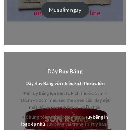
Mua sắm ngay
Dây Ruy Băng
Dây Ruy Băng với nhiều kích thước lớn
+ In
ruy băng lụa bản to
kích thước 1cm –
10cm – 20cm màu sắc theo yêu cầu, dây dệt
mật độ cao dày và mịn đi xuất khẩu.
+ Chúng tôi cung cấp in
ribbon,
ruy băng in
logo ép nhủ
,
ruy băng vải trang trí, ruy băng