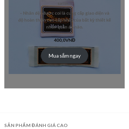
satin
…
– N
hãn dệt
được coi là cung cấp giao diện và
độ hoàn thiện cao cấp nhất của bất kỳ thiết kế
nhãn quần áo
nào.
400,0
VNĐ
Mua sắm ngay
SẢN PHẨM ĐÁNH GIÁ CAO