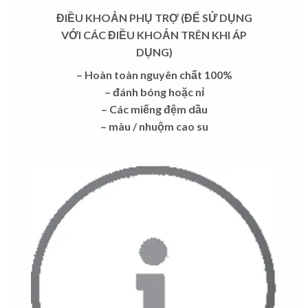
ĐIỀU KHOẢN PHỤ TRỢ (ĐỂ SỬ DỤNG
VỚI CÁC ĐIỀU KHOẢN TRÊN KHI ÁP
DỤNG)
– Hoàn toàn nguyên chất 100%
– đánh bóng hoặc nỉ
– Các miếng đệm dầu
– màu / nhuộm cao su