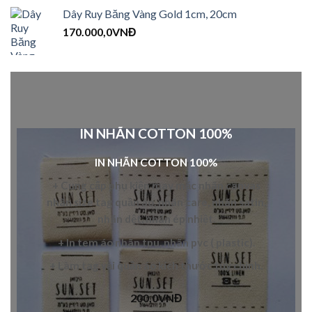
Dây Ruy Băng Vàng Gold 1cm, 20cm
170.000,0
VNĐ
IN NHÃN COTTON 100%
IN NHÃN COTTON 100%
+ Cung cấp
phụ kiện may mặc
nhãn canvas
nhãn
size tag quần áo
,
nhãn care
,
nhãn satin
,
nhãn dệt
,
nhãn ép nhiệt
.
+ In
tem áo
nhãn tpu
,
nhãn pvc
( plastic).
+ L
àm tag vải quần áo
kích thước tùy chỉnh.
200,0
VNĐ