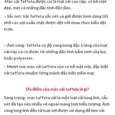
Mác vải
Taffeta
được coi là loại vải cao cấp, có bề mặt
đẹp, mịn và những đặc tính độc đáo.
– Sắc nét: Vải Taffeta sắc nét và giữ được hình dáng tốt
nhờ các sợi xoắn chặt được dệt với nhau theo kiểu dệt
trơn.
– Ánh sáng: Taffeta có độ sáng bóng đặc trưng của loại
vải này và có được từ những đặc tính bẩm sinh của lụa
hoặc polyester.
– Mượt mà:
mác v
ải taffeta
còn có bề mặt mịn, đặc biệt
vải taffeta nhuộm từng mảnh đặc biệt mềm mại.
Ưu điểm của
mác vải taffela
là gì?
Sang trọng:
mác
taffeta
vải là một loại vải lung linh, sắc
nét đã tạo nên nhiều vẻ ngoài mang tính biểu tượng. Ánh
sáng lung linh đến từ loại sợi được sử dụng để làm vải