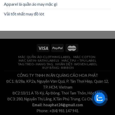
Apparel là quần áo may mặc gì
Vải tốt nhất may đồ lót
MÁC QUẦN ÁO-CLOTHING LABEL
MÁC COTTON
MÁC SATIN- SATIN LABELS
MÁC TPU – TPU LABEL
TAG TREO- HANG TAG
NHÃN DỆT- WOVEN LABEL
RUY BĂNG- RIBBON
CÔNG TY TNHH IN ẤN QUẢNG CÁO HOA PHÁT
ĐC1: 8/28a, KP.2a, Nguyễn Văn Quá, P. Tân Thới Hiệp, Quận 12,
TP. HCM. Vietnam
ĐC2:10/11 A Tô Ký, Ấp Đông, Thới Tam Thôn, Hóc Môn
ĐC3: 280, Nguyễn Thị Lắng, X.Tân Phú Trung, Củ Chi. Vietnam
Email: hoaphat24@gmail.com
Phone: +(84) 981 147 941