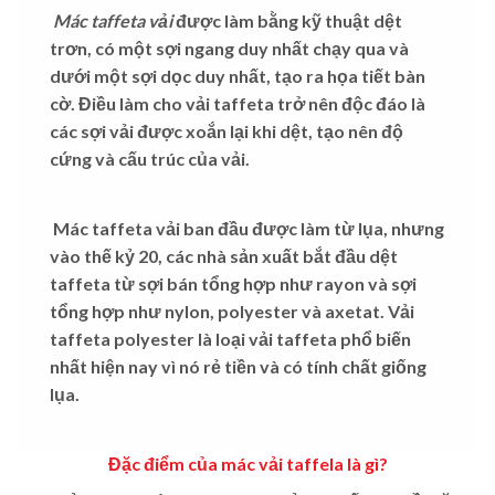
Mác taffeta vải
được làm bằng kỹ thuật dệt
trơn, có một sợi ngang duy nhất chạy qua và
dưới một sợi dọc duy nhất, tạo ra họa tiết bàn
cờ. Điều làm cho vải taffeta trở nên độc đáo là
các sợi vải được xoắn lại khi dệt, tạo nên độ
cứng và cấu trúc của vải.
Mác taffeta
vải ban đầu được làm từ lụa, nhưng
vào thế kỷ 20, các nhà sản xuất bắt đầu dệt
taffeta từ sợi bán tổng hợp như rayon và sợi
tổng hợp như nylon, polyester và axetat.
Vải
taffeta
polyester là loại vải taffeta phổ biến
nhất hiện nay vì nó rẻ tiền và có tính chất giống
lụa.
Đặc điểm của
mác
vải taffela
là gì?