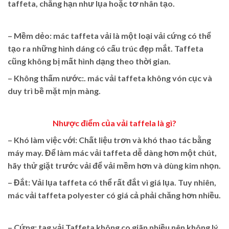
taffeta, chẳng hạn như lụa hoặc tơ nhân tạo.
– Mềm dẻo:
mác t
affeta vải
là một loại vải cứng có thể
tạo ra những hình dáng có cấu trúc đẹp mắt. Taffeta
cũng không bị mất hình dạng theo thời gian.
– Không thấm nước:.
mác vải
taffeta
không vón cục và
duy trì bề mặt mịn màng.
Nhược điểm của
vải taffela
là gì?
– Khó làm việc với: Chất liệu trơn và khó thao tác bằng
máy may. Để làm mác vải taffeta dễ dàng hơn một chút,
hãy thử giặt trước vải để vải mềm hơn và dùng kim nhọn.
– Đắt:
Vải lụa taffeta
có thể rất đắt vì giá lụa. Tuy nhiên,
mác vải taffeta
polyester có giá cả phải chăng hơn nhiều.
– Cứng:
tag vải Taffeta
không co giãn nhiều nên không lý