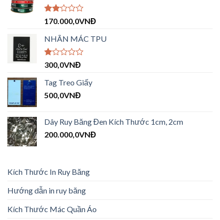
Được
170.000,0
VNĐ
xếp
hạng
NHÃN MÁC TPU
2.09
5
sao
Được
300,0
VNĐ
xếp
hạng
Tag Treo Giấy
1.00
500,0
VNĐ
5
sao
Dây Ruy Băng Đen Kích Thước 1cm, 2cm
200.000,0
VNĐ
Kích Thước In Ruy Băng
Hướng dẫn in ruy băng
Kích Thước Mác Quần Áo