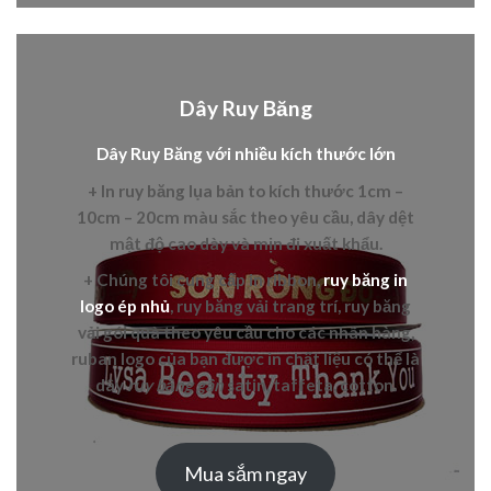
Dây Ruy Băng
Dây Ruy Băng với nhiều kích thước lớn
+ In
ruy băng lụa bản to
kích thước 1cm –
10cm – 20cm màu sắc theo yêu cầu, dây dệt
mật độ cao dày và mịn đi xuất khẩu.
+ Chúng tôi cung cấp in
ribbon,
ruy băng in
logo ép nhủ
,
ruy băng vải trang trí, ruy băng
vải gói quà theo yêu cầu cho các nhãn hàng,
ruban logo của bạn được in chất liệu có thể là
dây
ruy băng gân
satin, taffeta, cotton.
Mua sắm ngay