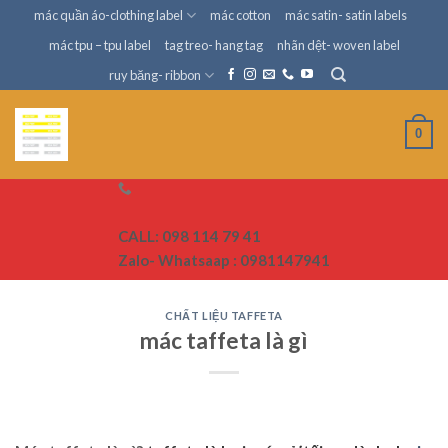
Skip
mác quần áo-clothing label
mác cotton
mác satin- satin labels
to
mác tpu – tpu label
tag treo- hang tag
nhãn dệt- woven label
content
ruy băng- ribbon
0
CALL: 098 114 79 41
Zalo- Whatsaap : 0981147941
CHẤT LIỆU TAFFETA
mác taffeta là gì