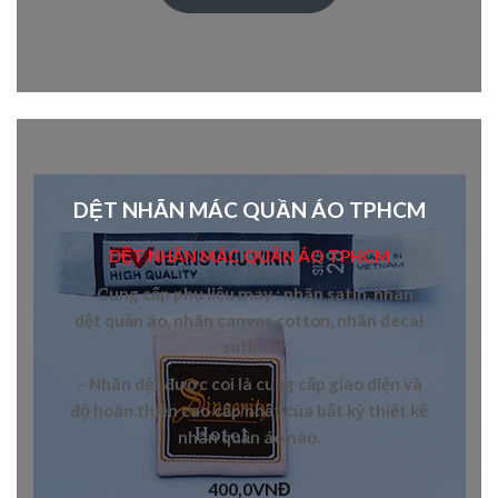
DỆT NHÃN MÁC QUẦN ÁO TPHCM
DỆT NHÃN MÁC QUẦN ÁO TPHCM
– Cung cấp
phụ liệu may
:
nhãn satin, nhãn
dệt quần áo, nhãn canvas cotton, nhãn decal
satin
…
– N
hãn dệt
được coi là cung cấp giao diện và
độ hoàn thiện cao cấp nhất của bất kỳ thiết kế
nhãn quần áo
nào.
400,0
VNĐ