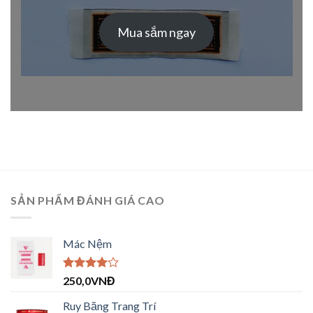
Mua sắm ngay
SẢN PHẨM ĐÁNH GIÁ CAO
Mác Nệm
Được
250,0
VNĐ
xếp hạng
4.00
5
Ruy Băng Trang Trí
sao