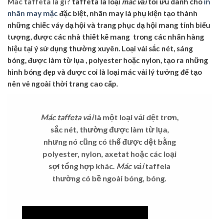
Mác taffeta là gì
?
taffeta là loại
mác vải
tối ưu dành cho
in
nhãn may mặc
đặc biệt, nhãn may là phụ kiện tạo thành
những chiếc váy dạ hội và trang phục dạ hội mang tính biểu
tượng, được các nhà thiết kế mang trong các nhãn hàng
hiệu tại ý sử dụng thường xuyên. Loại vải sắc nét, sáng
bóng, được làm từ lụa , polyester hoặc nylon, tạo ra những
hình bóng đẹp và được coi là loại mác vải lý tưởng để tạo
nên vẻ ngoài thời trang cao cấp.
Mác t
affeta vải
là một loại vải dệt trơn,
sắc nét, thường được làm từ lụa,
nhưng nó cũng có thể được dệt bằng
polyester, nylon, axetat hoặc các loại
sợi tổng hợp khác.
Mác vải
taffela
thường có bề ngoài bóng, bóng.