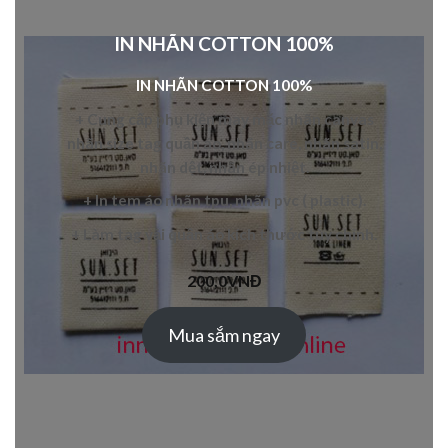
IN NHÃN COTTON 100%
IN NHÃN COTTON 100%
+ Cung cấp
phụ kiện may mặc
nhãn canvas
nhãn
size tag quần áo
,
nhãn care
,
nhãn satin
,
nhãn dệt
,
nhãn ép nhiệt
.
+ In
tem áo
nhãn tpu
,
nhãn pvc
( plastic).
+ L
àm tag vải quần áo
kích thước tùy chỉnh.
200,0
VNĐ
Mua sắm ngay