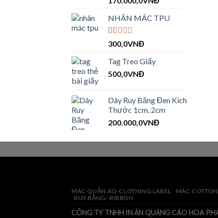
170.000,0
VNĐ
xếp
hạng
NHÃN MÁC TPU
2.09
5 sao
Được
300,0
VNĐ
xếp
hạng
Tag Treo Giấy
1.00
5
500,0
VNĐ
sao
Dây Ruy Băng Đen Kích
Thước 1cm, 2cm
200.000,0
VNĐ
MÁC QUẦN ÁO-CLOTHING LABEL
MÁC COTTON
RUY BĂNG- RIBBON
CÔNG TY TNHH IN ẤN QUẢNG CÁO HOA PH