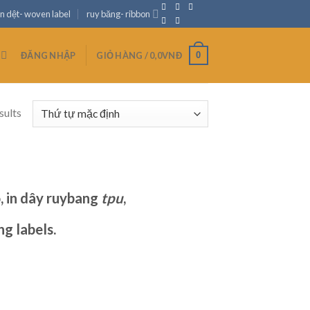
n dệt- woven label
ruy băng- ribbon
0
ĐĂNG NHẬP
GIỎ HÀNG /
0,0
VNĐ
sults
,
in
dây ruybang
tpu
,
ng labels.