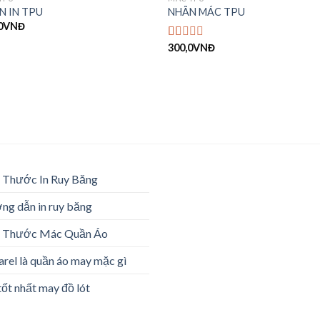
N IN TPU
NHÃN MÁC TPU
0
VNĐ
300,0
VNĐ
Được
xếp
hạng
1.00
5
sao
 Thước In Ruy Băng
g dẫn in ruy băng
h Thước Mác Quần Áo
rel là quần áo may mặc gì
tốt nhất may đồ lót