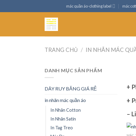
Skip
mác quần áo-clothing label
mác cot
to
content
TRANG CHỦ
/
IN NHÃN MÁC QU
DANH MỤC SẢN PHẨM
+
P
DÂY RUY BĂNG GIÁ RẺ
+
Pr
in nhãn mác quần áo
In Nhãn Cotton
– L
In Nhãn Satin
In Tag Treo
MÁC 