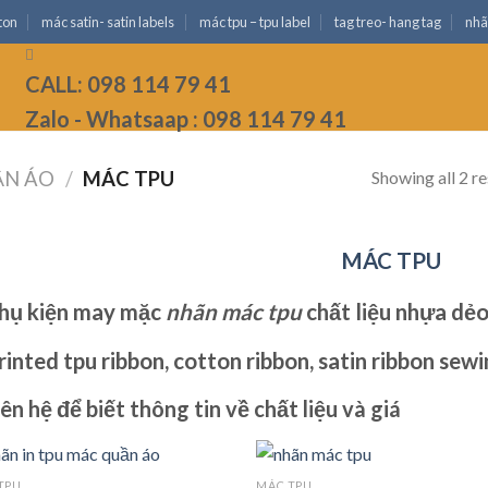
ton
mác satin- satin labels
mác tpu – tpu label
tag treo- hang tag
nhã
CALL: 098 114 79 41
Zalo - Whatsaap : 098 114 79 41
Showing all 2 re
ẦN ÁO
/
MÁC TPU
MÁC TPU
hụ kiện may mặc
nhãn mác tpu
chất liệu nhựa dẻo
inted tpu ribbon, cotton ribbon, satin ribbon sewi
iên hệ để biết thông tin về chất liệu và giá
TPU
MÁC TPU