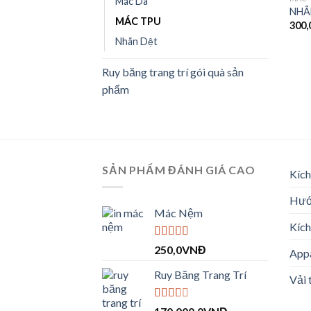
Mác Da
NHÃ
MÁC TPU
300,
Nhãn Dệt
Ruy băng trang trí gói quà sản
phẩm
SẢN PHẨM ĐÁNH GIÁ CAO
Kích
Hướn
Mác Nệm
Kíc
Được xếp
250,0
VNĐ
Appa
hạng
4.00
5 sao
Ruy Băng Trang Trí
Vải 
Được