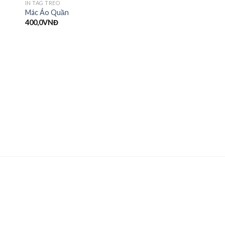
IN TAG TREO
Mác Áo Quần
400,0
VNĐ
IN TAG TREO
In Thẻ Bài Quần Áo
400,0
VNĐ