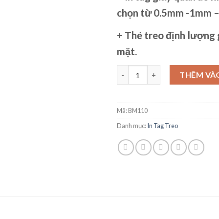
chọn từ 0.5mm -1mm 
+
Thẻ treo
định lượng 
mặt.
IN NHÃN MÁC QUẦN ÁO HCM 
THÊM VÀ
Mã:
BM110
Danh mục:
In Tag Treo