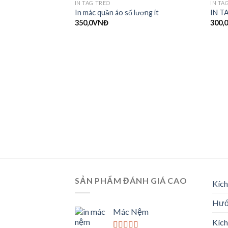
IN TAG TREO
IN TA
In mác quần áo số lượng ít
IN T
350,0
VNĐ
300,
SẢN PHẨM ĐÁNH GIÁ CAO
Kích
Hướn
Mác Nệm
Kíc