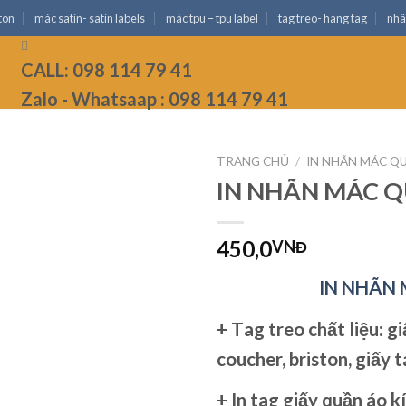
ton
mác satin- satin labels
mác tpu – tpu label
tag treo- hang tag
nhã
CALL: 098 114 79 41
Zalo - Whatsaap : 098 114 79 41
TRANG CHỦ
/
IN NHÃN MÁC Q
IN NHÃN MÁC 
450,0
VNĐ
IN NHÃN
+ T
ag treo
chất liệu: gi
coucher, briston, giấy tá
+
In tag giấy quần áo
kí