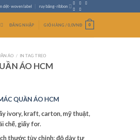
n dệt- woven label
ruy băng- ribbon
0
ĐĂNG NHẬP
GIỎ HÀNG /
0,0
VNĐ
UẦN ÁO
/
IN TAG TREO
QUẦN ÁO HCM
 MÁC QUẦN ÁO HCM
ấy ivory, kraft, carton, mỹ thuật,
i chế, giấy for.
ch thước tùy chỉnh: độ dày tự