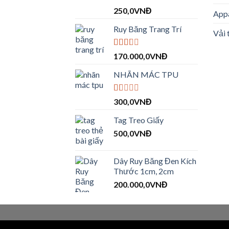
Được xếp
250,0
VNĐ
Appa
hạng
4.00
5 sao
Ruy Băng Trang Trí
Vải 
Được
170.000,0
VNĐ
xếp
hạng
NHÃN MÁC TPU
2.09
5 sao
Được
300,0
VNĐ
xếp
hạng
Tag Treo Giấy
1.00
5
500,0
VNĐ
sao
Dây Ruy Băng Đen Kích
Thước 1cm, 2cm
200.000,0
VNĐ