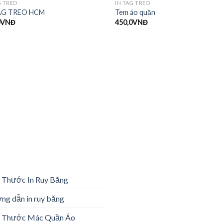
G TREO
IN TAG TREO
AG TREO HCM
Tem áo quần
0
VNĐ
450,0
VNĐ
 Thước In Ruy Băng
g dẫn in ruy băng
h Thước Mác Quần Áo