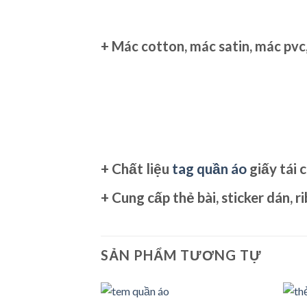
+ M
ác cotton, mác satin, mác pvc
+ Chất liệu
tag quần áo
giấy tái c
+
Cung cấp
thẻ bài, sticker dán, 
SẢN PHẨM TƯƠNG TỰ