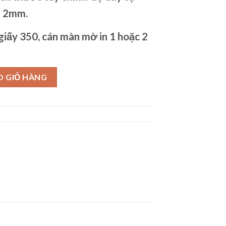
– 2mm.
giấy 350, cán màn mờ in 1 hoặc 2
số lượng
O GIỎ HÀNG